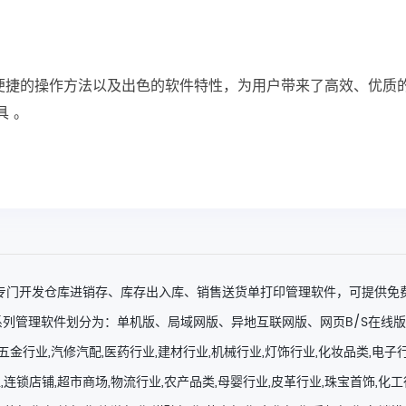
性、便捷的操作方法以及出色的软件特性，为用户带来了高效、优质
 。
专门开发仓库进销存、库存出入库、销售送货单打印管理软件，可提供免
列管理软件划分为：单机版、局域网版、异地互联网版、网页B/S在线版
五金行业,汽修汽配,医药行业,建材行业,机械行业,灯饰行业,化妆品类,电子
,连锁店铺,超市商场,物流行业,农产品类,母婴行业,皮革行业,珠宝首饰,化工