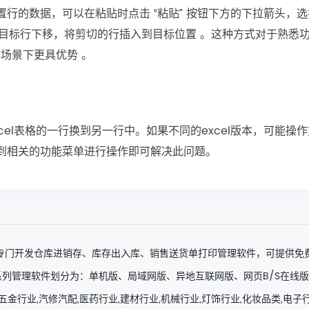
位置行的数据，可以在粘贴时点击 “粘贴” 按钮下方的下拉箭头，选
自动将目标行下移，将剪切的行插入到目标位置 。这种方式对于熟悉
场景下更具优势 。
el表格的一行换到另一行中。如果不同的excel版本，可能操
到相关的功能菜单进行操作即可解决此问题。
专门开发仓库进销存、库存出入库、销售送货单打印管理软件，可提供免
列管理软件划分为：单机版、局域网版、异地互联网版、网页B/S在线版
五金行业,汽修汽配,医药行业,建材行业,机械行业,灯饰行业,化妆品类,电子