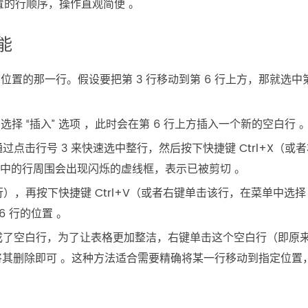
置的行顺序，操作直观简便 。
功能
置的那一行。假设要把第 3 行移动到第 6 行上方，那就选中第
 “插入” 选项 ，此时会在第 6 行上方插入一个新的空白行 
过点击行号 3 来快速选中整行，然后按下快捷键 Ctrl+X（或
选中的行周围会出现闪烁的虚线框，表示已被剪切 。
），再按下快捷键 Ctrl+V（或者右键单击该行，在菜单中选择 
6 行的位置 。
变成了空白行，为了让表格更加整洁，右键单击这个空白行（即原
”，将其删除即可 。这种方法适合需要精确将某一行移动到指定位置
。