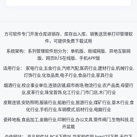
方可软件专门开发仓库进销存、库存出入库、销售送货单打印管理软
件，可提供免费下载试用
系统架构：系列管理软件划分为：单机版、局域网版、异地互联网
版、网页B/S在线版、手机APP版
适用行业： 家电行业,五金行业,汽修汽配,医药行业,建材行业,机械行业,
灯饰行业,化妆品类,电子行业,食品行业,家具行业
烟酒行业,校企事业单位,连锁店铺,超市商场,物流行业,农产品类,母婴行
业,皮革行业,珠宝首饰,化工行业,门市门店,木门行业
皮鞋连锁,安防照明,服装行业,船舶行业,旅游行业,煤矿行业,苗木行业,食
化行业,手机行业,车销模式,铝材行业,电脑行业
瓷砖地板,食品加工,金融行业,印刷行业,办公文具,管件阀门,生物科技,花
卉盆栽
合作网站：
非凡软件站
PC6下载站
华军软件园
hao123下载
天空下