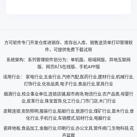
方可软件专门开发仓库进销存、库存出入库、销售送货单打印管理软
件，可提供免费下载试用
系统架构：系列管理软件划分为：单机版、局域网版、异地互联网
版、网页B/S在线版、手机APP版
适用行业： 家电行业,五金行业,汽修汽配,医药行业,建材行业,机械行业,
灯饰行业,化妆品类,电子行业,食品行业,家具行业
烟酒行业,校企事业单位,连锁店铺,超市商场,物流行业,农产品类,母婴行
业,皮革行业,珠宝首饰,化工行业,门市门店,木门行业
皮鞋连锁,安防照明,服装行业,船舶行业,旅游行业,煤矿行业,苗木行业,食
化行业,手机行业,车销模式,铝材行业,电脑行业
瓷砖地板,食品加工,金融行业,印刷行业,办公文具,管件阀门,生物科技,花
卉盆栽